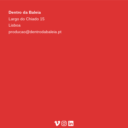
to
Dentro da Baleia
content
Largo do Chiado 15
Lisboa
producao@dentrodabaleia.pt
Vimeo
Instagram
LinkedIn